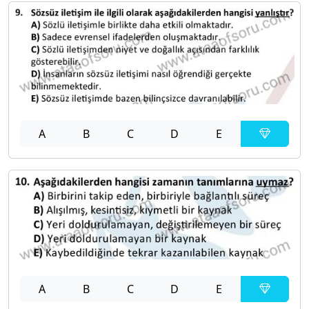
A
B
C
D
E
A
B
C
D
E