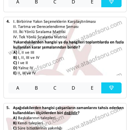
A
B
C
D
E
A
B
C
D
E