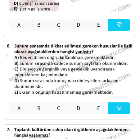
A
B
C
D
E
A
B
C
D
E