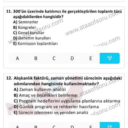
A
B
C
D
E
A
B
C
D
E