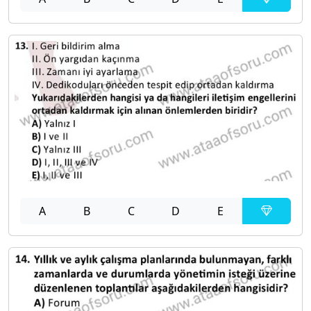
A
B
C
D
E