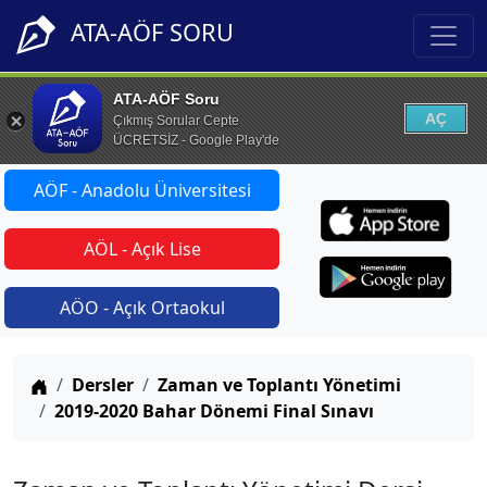
ATA-AÖF SORU
ATA-AÖF Soru
AÇ
Çıkmış Sorular Cepte
ÜCRETSİZ - Google Play'de
AÖF - Anadolu Üniversitesi
AÖL - Açık Lise
AÖO - Açık Ortaokul
Anasayfa
Dersler
Zaman ve Toplantı Yönetimi
2019-2020 Bahar Dönemi Final Sınavı