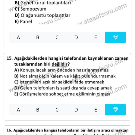
A
B
C
D
E
A
B
C
D
E