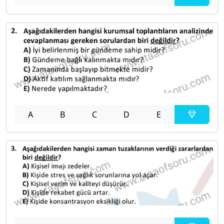
A
B
C
D
E