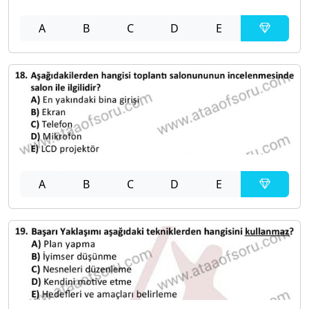
A
B
C
D
E
A
B
C
D
E