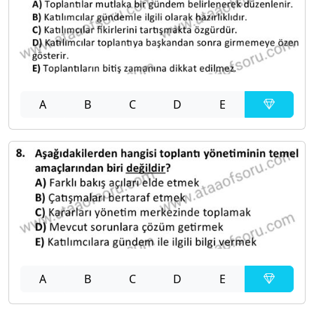
A
B
C
D
E
A
B
C
D
E