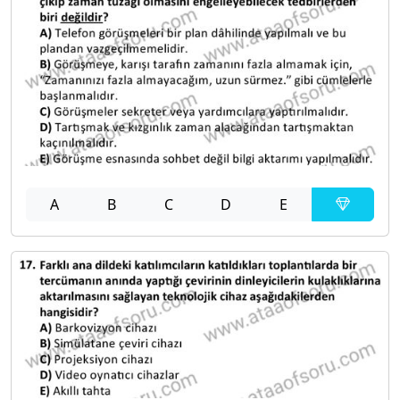
A
B
C
D
E