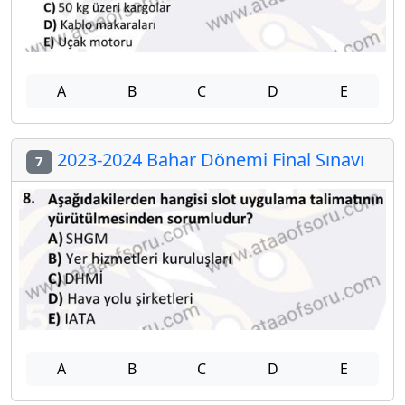
A
B
C
D
E
2023-2024 Bahar Dönemi Final Sınavı
7
A
B
C
D
E