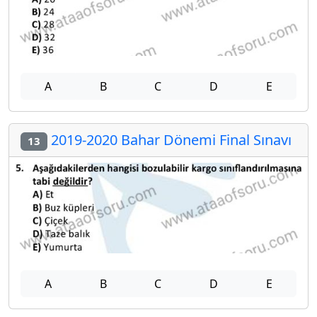
A
B
C
D
E
2019-2020 Bahar Dönemi Final Sınavı
13
A
B
C
D
E