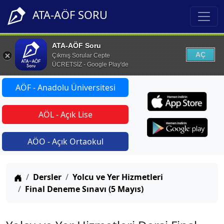
ATA-AÖF SORU
ATA-AÖF Soru
AÇ
Çıkmış Sorular Cepte
ÜCRETSİZ - Google Play'de
AÖF - Anadolu Üniversitesi
AÖL - Açık Lise
AÖO - Açık Ortaokul
Anasayfa
Dersler
Yolcu ve Yer Hizmetleri
Final Deneme Sınavı (5 Mayıs)