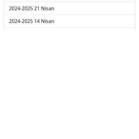
2024-2025 21 Nisan
2024-2025 14 Nisan
2023-2024 Cuma
2023-2024 Perşembe
2023-2024 Çarşamba
2023-2024 Salı
2023-2024 Pazartesi
2023-2024 5. Hafta
2023-2024 4. Hafta
2023-2024 3. Hafta
2023-2024 2. Hafta