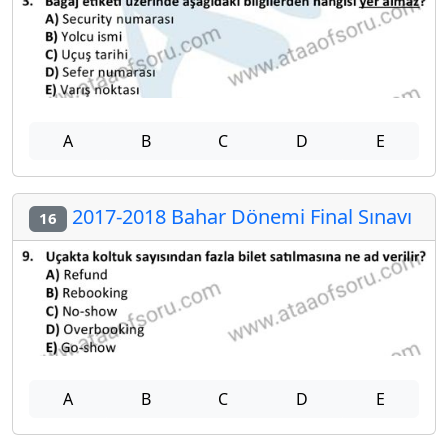
A
B
C
D
E
2017-2018 Bahar Dönemi Final Sınavı
16
A
B
C
D
E