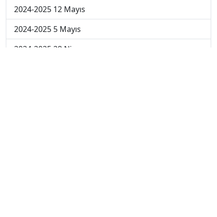
2024-2025 12 Mayıs
2024-2025 5 Mayıs
2024-2025 28 Nisan
2024-2025 21 Nisan
2024-2025 14 Nisan
2023-2024 Cuma
2023-2024 Perşembe
2023-2024 Çarşamba
2023-2024 Salı
2023-2024 Pazartesi
2023-2024 5. Hafta