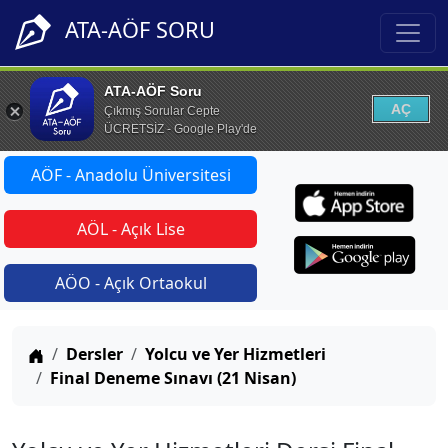
ATA-AÖF SORU
ATA-AÖF Soru
AÇ
Çıkmış Sorular Cepte
ÜCRETSİZ - Google Play'de
AÖF - Anadolu Üniversitesi
AÖL - Açık Lise
AÖO - Açık Ortaokul
Anasayfa
Dersler
Yolcu ve Yer Hizmetleri
Final Deneme Sınavı (21 Nisan)