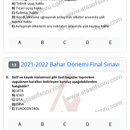
A
B
C
D
E
2021-2022 Bahar Dönemi Final Sınavı
13
A
B
C
D
E