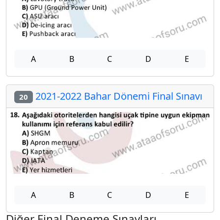
A
B
C
D
E
2021-2022 Bahar Dönemi Final Sınavı
20
A
B
C
D
E
Diğer Final Deneme Sınavları