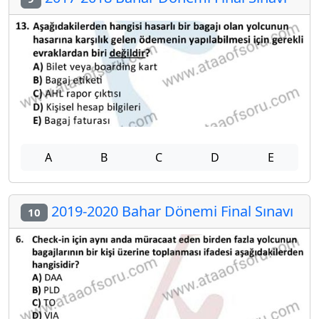
A
B
C
D
E
2019-2020 Bahar Dönemi Final Sınavı
10