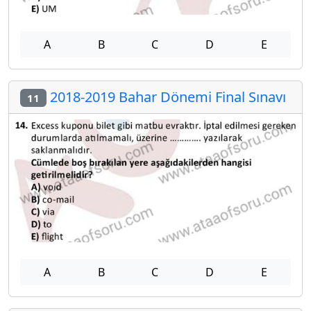
A
B
C
D
E
2018-2019 Bahar Dönemi Final Sınavı
11
A
B
C
D
E