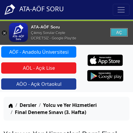
ATA-AÖF SORU
ATA-AÖF Soru
AÇ
Çıkmış Sorular Cepte
ÜCRETSİZ - Google Play'de
AÖF - Anadolu Üniversitesi
AÖL - Açık Lise
AÖO - Açık Ortaokul
Anasayfa
Dersler
Yolcu ve Yer Hizmetleri
Final Deneme Sınavı (3. Hafta)