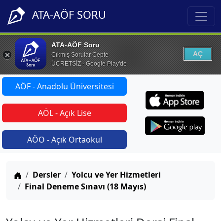
ATA-AÖF SORU
ATA-AÖF Soru
AÇ
Çıkmış Sorular Cepte
ÜCRETSİZ - Google Play'de
AÖF - Anadolu Üniversitesi
AÖL - Açık Lise
AÖO - Açık Ortaokul
Anasayfa
Dersler
Yolcu ve Yer Hizmetleri
Final Deneme Sınavı (18 Mayıs)