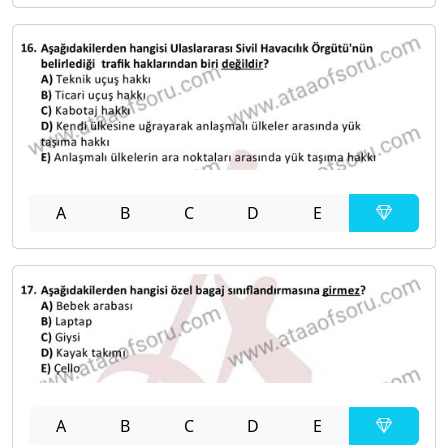
A
B
C
D
E
A
B
C
D
E