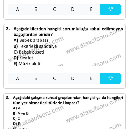
A
B
C
D
E
A
B
C
D
E