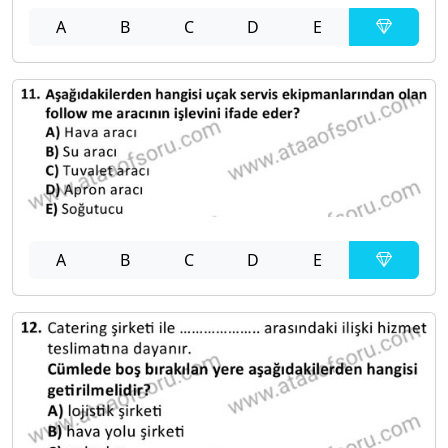
A
B
C
D
E
A
B
C
D
E