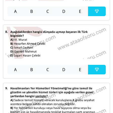
A
B
C
D
E
A
B
C
D
E