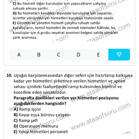
A
B
C
D
E