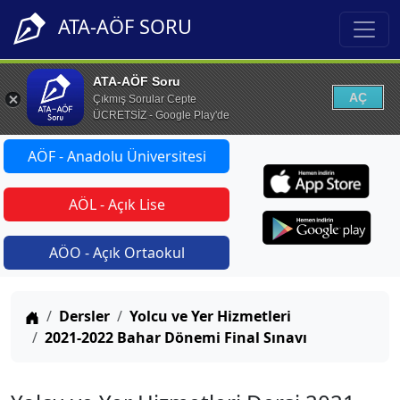
ATA-AÖF SORU
ATA-AÖF Soru
AÇ
Çıkmış Sorular Cepte
ÜCRETSİZ - Google Play'de
AÖF - Anadolu Üniversitesi
AÖL - Açık Lise
AÖO - Açık Ortaokul
Anasayfa
Dersler
Yolcu ve Yer Hizmetleri
2021-2022 Bahar Dönemi Final Sınavı