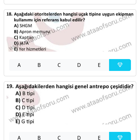
A
B
C
D
E
A
B
C
D
E