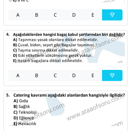
A
B
C
D
E
A
B
C
D
E