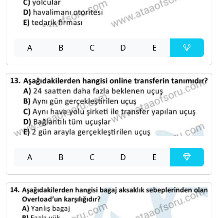
A
B
C
D
E
A
B
C
D
E