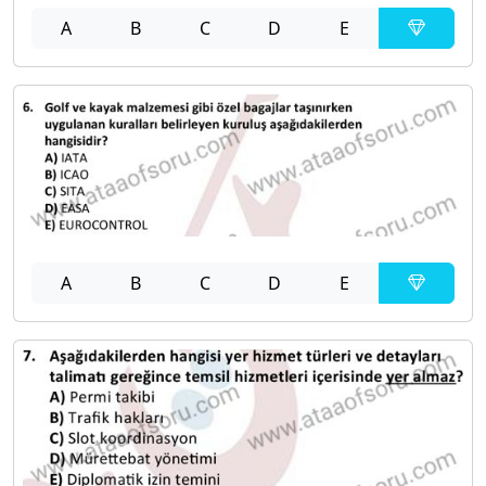
A
B
C
D
E
A
B
C
D
E