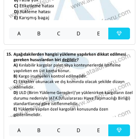
A
B
C
D
E
A
B
C
D
E