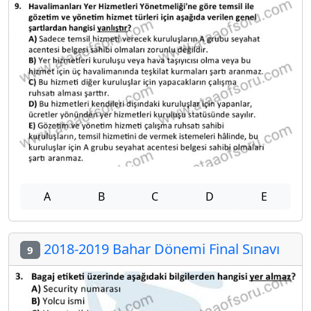
A
B
C
D
E
2018-2019 Bahar Dönemi Final Sınavı
9