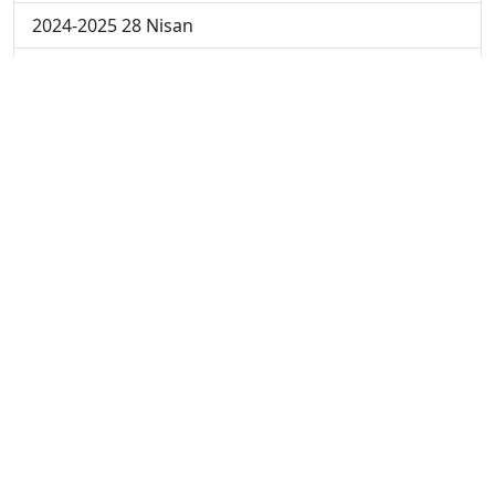
2024-2025 28 Nisan
2024-2025 21 Nisan
2024-2025 14 Nisan
2023-2024 Cuma
2023-2024 Perşembe
2023-2024 Çarşamba
2023-2024 Salı
2023-2024 Pazartesi
2023-2024 5. Hafta
2023-2024 4. Hafta
2023-2024 3. Hafta