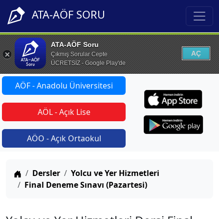
ATA-AÖF SORU
ATA-AÖF Soru
AÇ
Çıkmış Sorular Cepte
ÜCRETSİZ - Google Play'de
AÖF - Anadolu Üniversitesi
AÖL - Açık Lise
AÖO - Açık Ortaokul
Anasayfa
Dersler
Yolcu ve Yer Hizmetleri
Final Deneme Sınavı (Pazartesi)