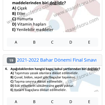
A
B
C
D
E
2021-2022 Bahar Dönemi Final Sınavı
19
A
B
C
D
E