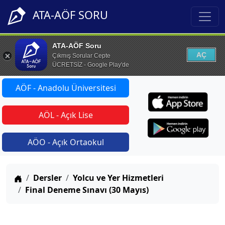
ATA-AÖF SORU
ATA-AÖF Soru
AÇ
Çıkmış Sorular Cepte
ÜCRETSİZ - Google Play'de
AÖF - Anadolu Üniversitesi
AÖL - Açık Lise
AÖO - Açık Ortaokul
Anasayfa
Dersler
Yolcu ve Yer Hizmetleri
Final Deneme Sınavı (30 Mayıs)