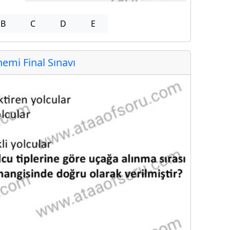
B
C
D
E
mi Final Sınavı