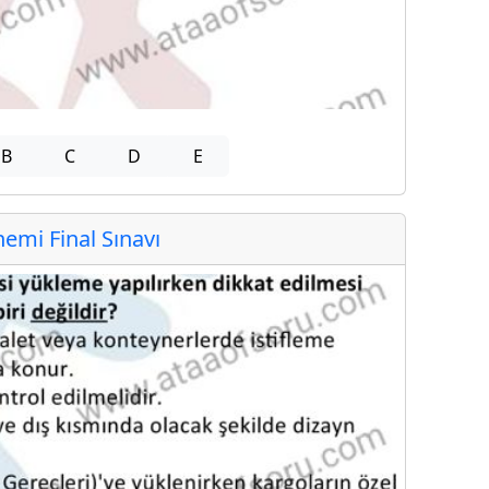
B
C
D
E
mi Final Sınavı