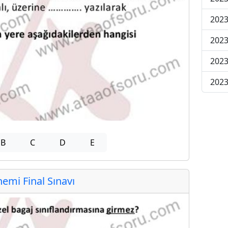
2023
2023
2023
2023
B
C
D
E
mi Final Sınavı