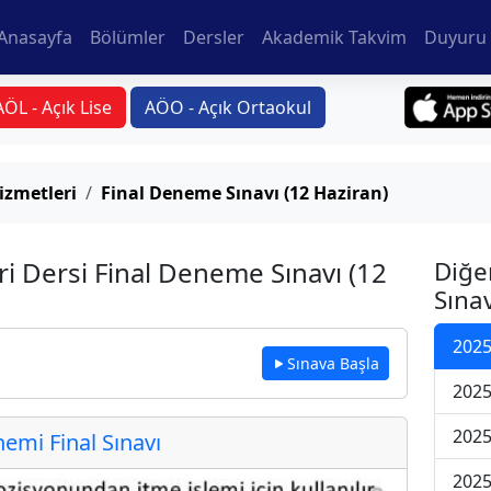
Anasayfa
Bölümler
Dersler
Akademik Takvim
Duyuru 
AÖL - Açık Lise
AÖO - Açık Ortaokul
izmetleri
Final Deneme Sınavı (12 Haziran)
ri Dersi Final Deneme Sınavı (12
Diğe
Sınav
2025
Sınava Başla
2025
2025
mi Final Sınavı
2025