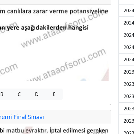
2024
2024
2024
2024
2024
202
202
B
C
D
E
202
2023
mi Final Sınavı
2023
2023