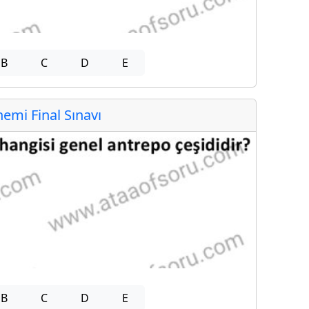
B
C
D
E
mi Final Sınavı
B
C
D
E