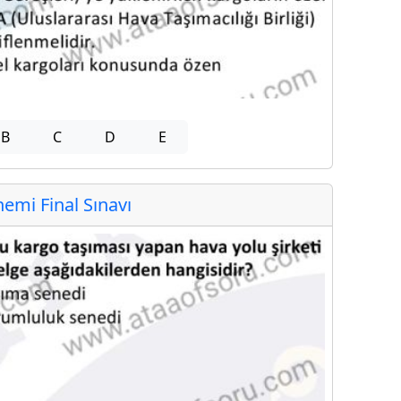
B
C
D
E
mi Final Sınavı