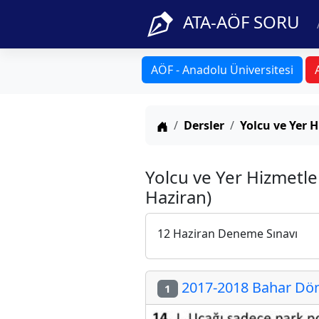
ATA-AÖF SORU
AÖF - Anadolu Üniversitesi
Anasayfa
Dersler
Yolcu ve Yer H
Yolcu ve Yer Hizmetle
Haziran)
12 Haziran Deneme Sınavı
2017-2018 Bahar Döne
1