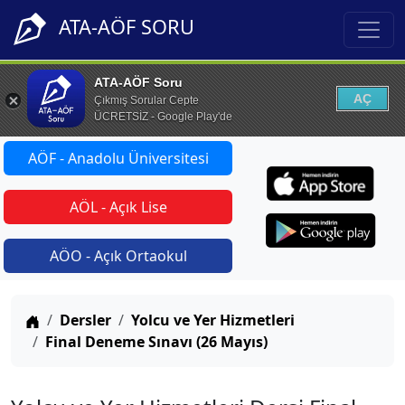
ATA-AÖF SORU
ATA-AÖF Soru
AÇ
Çıkmış Sorular Cepte
ÜCRETSİZ - Google Play'de
AÖF - Anadolu Üniversitesi
AÖL - Açık Lise
AÖO - Açık Ortaokul
Anasayfa
Dersler
Yolcu ve Yer Hizmetleri
Final Deneme Sınavı (26 Mayıs)