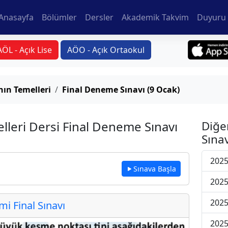
Anasayfa
Bölümler
Dersler
Akademik Takvim
Duyuru 
AÖL - Açık Lise
AÖO - Açık Ortaokul
ın Temelleri
Final Deneme Sınavı (9 Ocak)
lleri Dersi Final Deneme Sınavı
Diğe
Sınav
2025
Sınava Başla
2025
2025
 Final Sınavı
2025