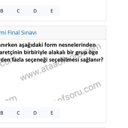
B
C
D
E
 Final Sınavı
B
C
D
E