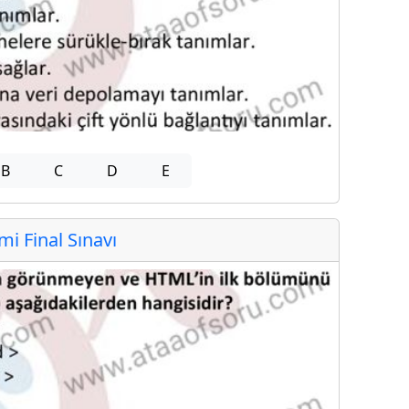
B
C
D
E
 Final Sınavı