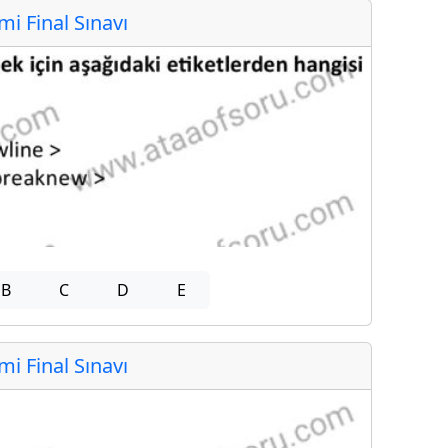
 Final Sınavı
B
C
D
E
 Final Sınavı