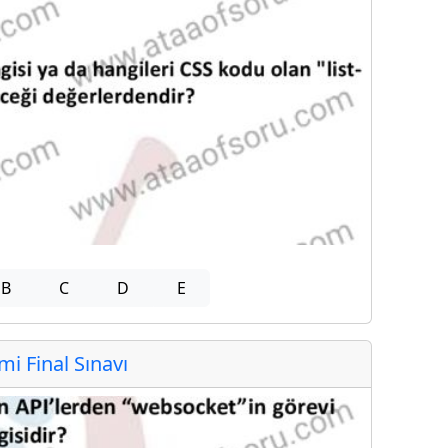
B
C
D
E
 Final Sınavı