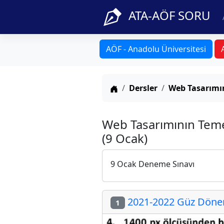
ATA-AÖF SORU
AÖF - Anadolu Üniversitesi
Anasayfa
Dersler
Web Tasarımın
Web Tasarımının Teme
(9 Ocak)
9 Ocak Deneme Sınavı
2021-2022 Güz Dönemi
1