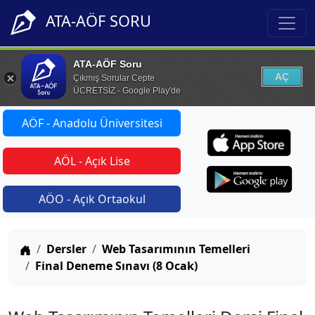
ATA-AÖF SORU
ATA-AÖF Soru
AÇ
Çıkmış Sorular Cepte
ÜCRETSİZ - Google Play'de
AÖF - Anadolu Üniversitesi
AÖL - Açık Lise
AÖO - Açık Ortaokul
Anasayfa
Dersler
Web Tasarımının Temelleri
Final Deneme Sınavı (8 Ocak)