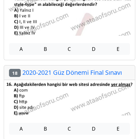
A
B
C
D
E
2020-2021 Güz Dönemi Final Sınavı
18
A
B
C
D
E