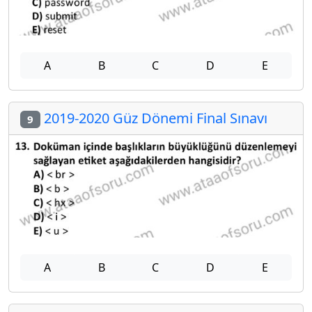
A
B
C
D
E
2019-2020 Güz Dönemi Final Sınavı
9
A
B
C
D
E