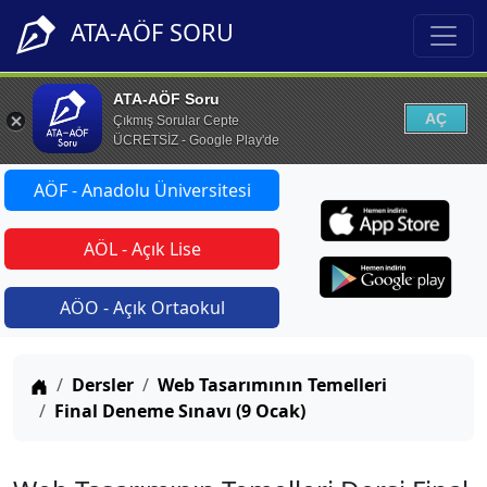
ATA-AÖF SORU
ATA-AÖF Soru
AÇ
Çıkmış Sorular Cepte
ÜCRETSİZ - Google Play'de
AÖF - Anadolu Üniversitesi
AÖL - Açık Lise
AÖO - Açık Ortaokul
Anasayfa
Dersler
Web Tasarımının Temelleri
Final Deneme Sınavı (9 Ocak)