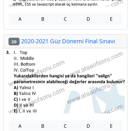
A
B
C
D
E
2020-2021 Güz Dönemi Final Sınavı
20
A
B
C
D
E