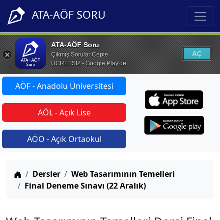
ATA-AÖF SORU
ATA-AÖF Soru
AÇ
Çıkmış Sorular Cepte
ÜCRETSİZ - Google Play'de
AÖF - Anadolu Üniversitesi
AÖL - Açık Lise
AÖO - Açık Ortaokul
Anasayfa
Dersler
Web Tasarımının Temelleri
Final Deneme Sınavı (22 Aralık)