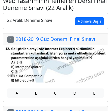
Web Tasarımının Temelleri Dersi Final
Deneme Sınavı (22 Aralık)
22 Aralık Deneme Sınavı
Sınava Başla
2018-2019 Güz Dönemi Final Sınavı
1
A
B
C
D
E