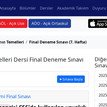
Anasayfa
Bölümler
Dersler
Akademik Takvim
Duyuru 
AÖL - Açık Lise
AÖO - Açık Ortaokul
ın Temelleri
Final Deneme Sınavı (7. Hafta)
lleri Dersi Final Deneme Sınavı
Diğe
Sınav
2025
Sınava Başla
2025
2025
 Final Sınavı
2025