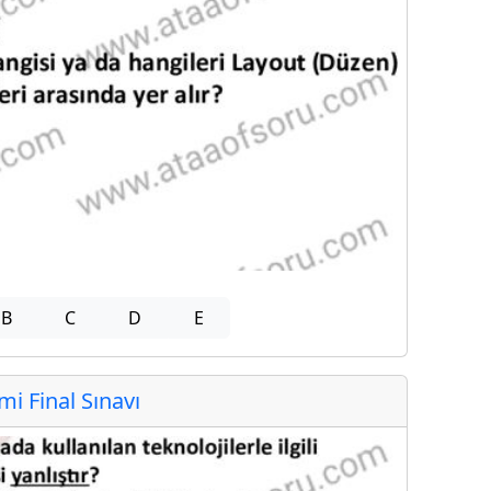
B
C
D
E
 Final Sınavı