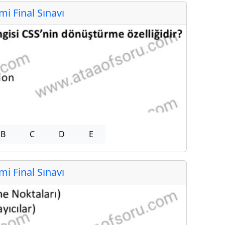
 Final Sınavı
B
C
D
E
 Final Sınavı