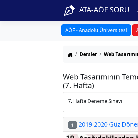
ATA-AÖF SORU
AÖF - Anadolu Üniversitesi
Anasayfa
Dersler
Web Tasarımın
Web Tasarımının Teme
(7. Hafta)
7. Hafta Deneme Sınavı
2019-2020 Güz Dönemi
1