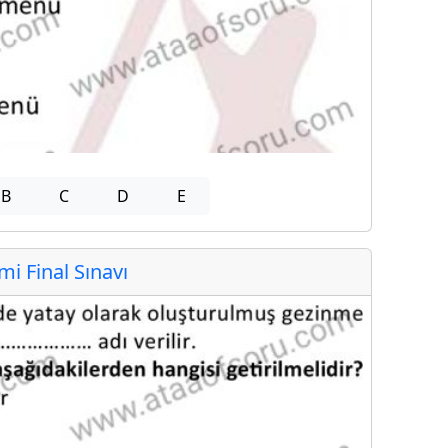
B
C
D
E
 Final Sınavı