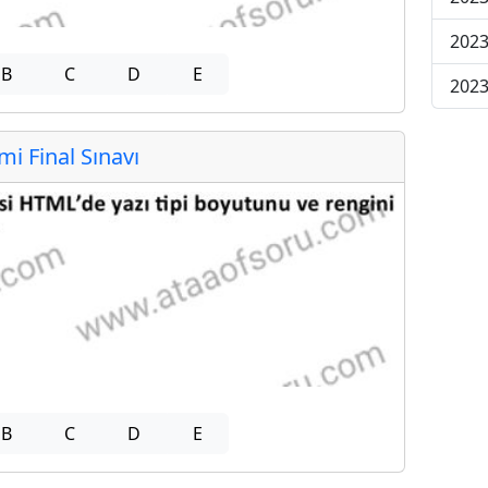
2023
B
C
D
E
2023
 Final Sınavı
B
C
D
E