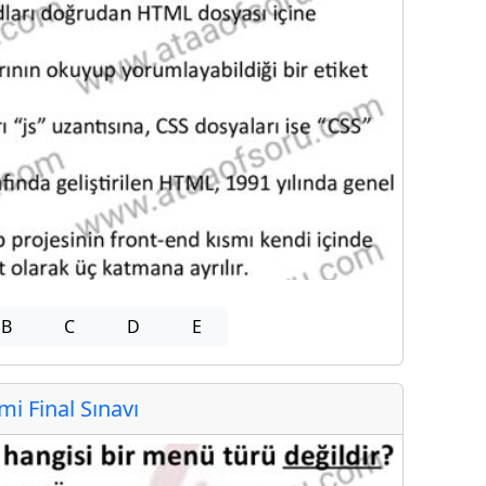
B
C
D
E
 Final Sınavı