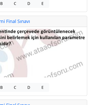
B
C
D
E
 Final Sınavı
B
C
D
E