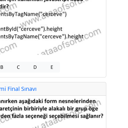
B
C
D
E
 Final Sınavı