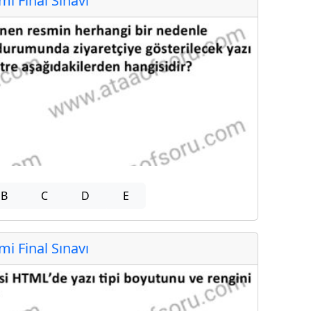
 Final Sınavı
B
C
D
E
 Final Sınavı