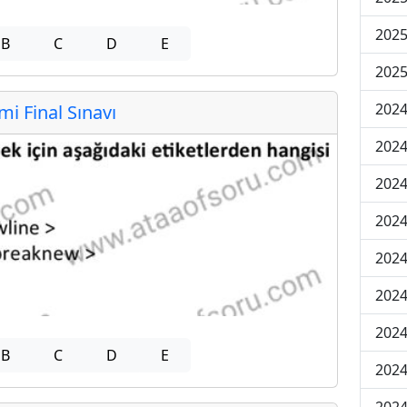
2025
B
C
D
E
2025
2024
 Final Sınavı
2024
2024
2024
2024
2024
2024
B
C
D
E
2024