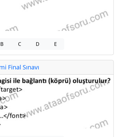
B
C
D
E
 Final Sınavı