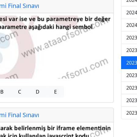
2024
 Final Sınavı
2024
2024
2023
2023
2023
2023
2023
B
C
D
E
2023
2023
 Final Sınavı