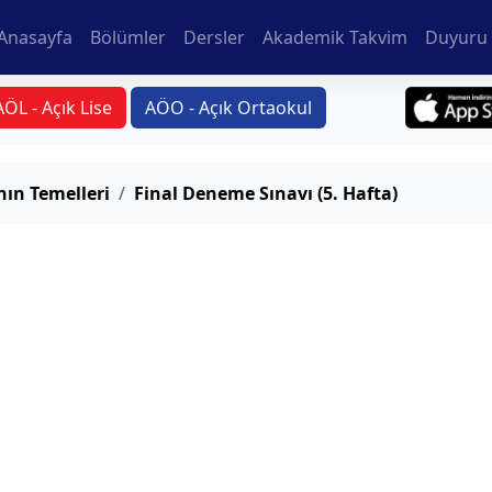
Anasayfa
Bölümler
Dersler
Akademik Takvim
Duyuru 
AÖL - Açık Lise
AÖO - Açık Ortaokul
ın Temelleri
Final Deneme Sınavı (5. Hafta)