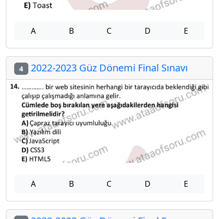
A
B
C
D
E
2022-2023 Güz Dönemi Final Sınavı
4
A
B
C
D
E