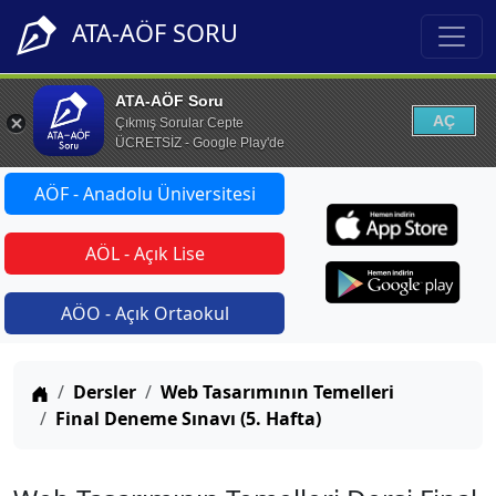
ATA-AÖF SORU
ATA-AÖF Soru
AÇ
Çıkmış Sorular Cepte
ÜCRETSİZ - Google Play'de
AÖF - Anadolu Üniversitesi
AÖL - Açık Lise
AÖO - Açık Ortaokul
Anasayfa
Dersler
Web Tasarımının Temelleri
Final Deneme Sınavı (5. Hafta)