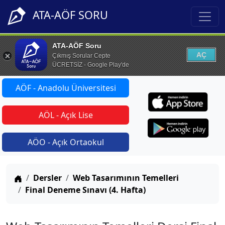
ATA-AÖF SORU
ATA-AÖF Soru
AÇ
Çıkmış Sorular Cepte
ÜCRETSİZ - Google Play'de
AÖF - Anadolu Üniversitesi
AÖL - Açık Lise
AÖO - Açık Ortaokul
Anasayfa
Dersler
Web Tasarımının Temelleri
Final Deneme Sınavı (4. Hafta)