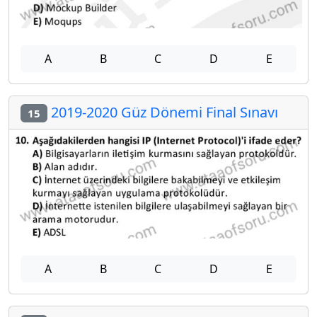
A
B
C
D
E
2019-2020 Güz Dönemi Final Sınavı
15
A
B
C
D
E