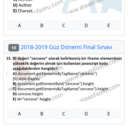
A
B
C
D
E
2018-2019 Güz Dönemi Final Sınavı
18
A
B
C
D
E