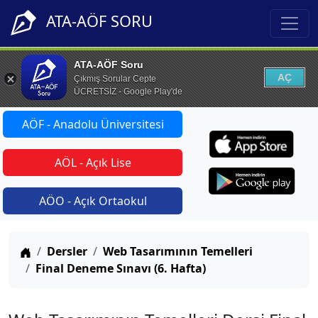
ATA-AÖF SORU
ATA-AÖF Soru
AÇ
Çıkmış Sorular Cepte
ÜCRETSİZ - Google Play'de
AÖF - Anadolu Üniversitesi
AÖL - Açık Lise
AÖO - Açık Ortaokul
Anasayfa
Dersler
Web Tasarımının Temelleri
Final Deneme Sınavı (6. Hafta)