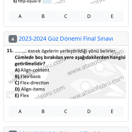
A
B
C
D
E
2023-2024 Güz Dönemi Final Sınavı
4
A
B
C
D
E