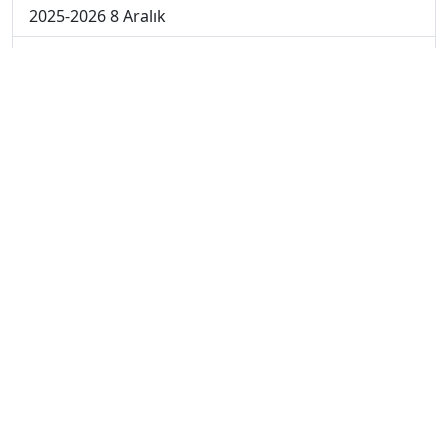
2025-2026 8 Aralık
2025-2026 1 Aralık
2024-2025 10 Ocak
2024-2025 9 Ocak
2024-2025 8 Ocak
2024-2025 7 Ocak
2024-2025 6 Ocak
2024-2025 6. Hafta
2024-2025 5. Hafta
2024-2025 4. Hafta
2024-2025 3. Hafta