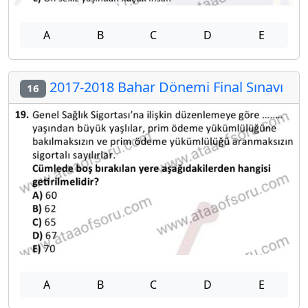
A
B
C
D
E
2017-2018 Bahar Dönemi Final Sınavı
16
A
B
C
D
E