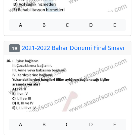
A
B
C
D
E
2021-2022 Bahar Dönemi Final Sınavı
19
A
B
C
D
E