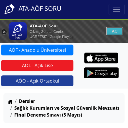
ATA-AÖF SORU
ATA-AÖF Soru
AÇ
Çıkmış Sorular Cepte
ÜCRETSİZ - Google Play'de
AÖF - Anadolu Üniversitesi
AÖL - Açık Lise
AÖO - Açık Ortaokul
Anasayfa
Dersler
Sağlık Kurumları ve Sosyal Güvenlik Mevzuatı
Final Deneme Sınavı (5 Mayıs)