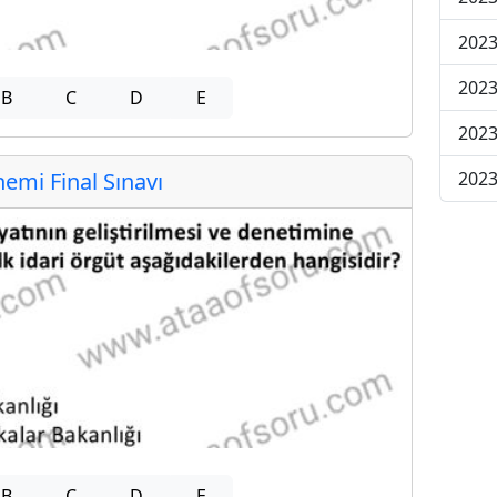
2023
2023
B
C
D
E
2023
mi Final Sınavı
2023
B
C
D
E