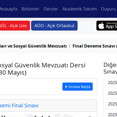
Anasayfa
Bölümler
Dersler
Akademik Takvim
Duyuru 
AÖL - Açık Lise
AÖO - Açık Ortaokul
arı ve Sosyal Güvenlik Mevzuatı
Final Deneme Sınavı 
osyal Güvenlik Mevzuatı Dersi
Diğe
Sınav
30 Mayıs)
2025
Sınava Başla
2025
2025
mi Final Sınavı
2025