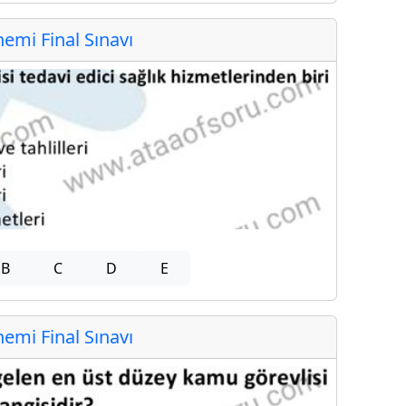
mi Final Sınavı
B
C
D
E
mi Final Sınavı