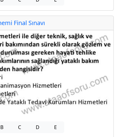
mi Final Sınavı
B
C
D
E