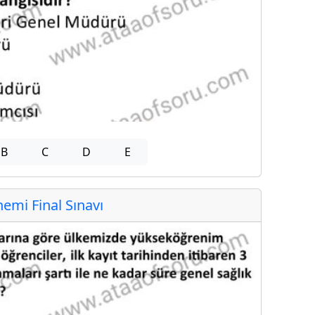
B
C
D
E
mi Final Sınavı