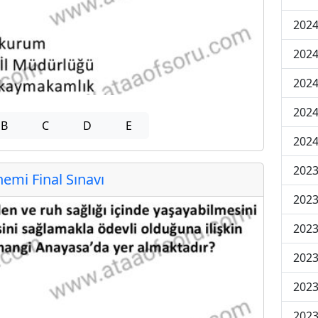
2024
2024
2024
2024
B
C
D
E
2024
202
mi Final Sınavı
202
202
2023
2023
2023