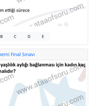
B
C
D
E
mi Final Sınavı