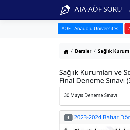
ATA-AÖF SORU
AÖF - Anadolu Üniversitesi
Anasayfa
Dersler
Sağlık Kuruml
Sağlık Kurumları ve S
Final Deneme Sınavı (
30 Mayıs Deneme Sınavı
2023-2024 Bahar Döne
1