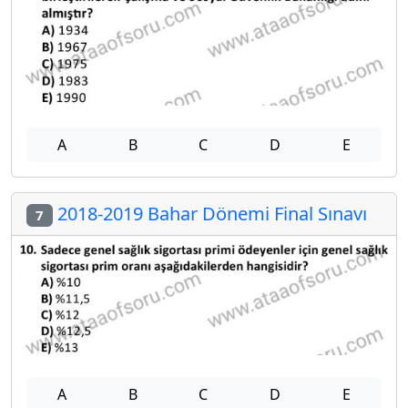
A
B
C
D
E
2018-2019 Bahar Dönemi Final Sınavı
7
A
B
C
D
E