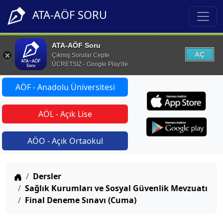
ATA-AÖF SORU
ATA-AÖF Soru
AÇ
Çıkmış Sorular Cepte
ÜCRETSİZ - Google Play'de
AÖF - Anadolu Üniversitesi
AÖL - Açık Lise
AÖO - Açık Ortaokul
Anasayfa
Dersler
Sağlık Kurumları ve Sosyal Güvenlik Mevzuatı
Final Deneme Sınavı (Cuma)