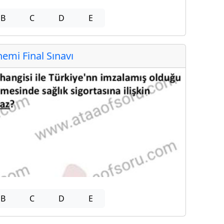
B
C
D
E
mi Final Sınavı
B
C
D
E