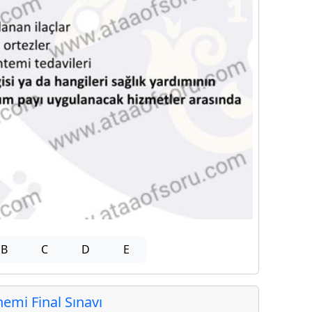
B
C
D
E
mi Final Sınavı