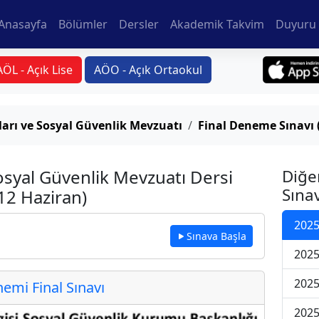
Anasayfa
Bölümler
Dersler
Akademik Takvim
Duyuru 
AÖL - Açık Lise
AÖO - Açık Ortaokul
arı ve Sosyal Güvenlik Mevzuatı
Final Deneme Sınavı 
osyal Güvenlik Mevzuatı Dersi
Diğe
Sınav
12 Haziran)
2025
Sınava Başla
2025
2025
mi Final Sınavı
2025