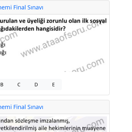
mi Final Sınavı
B
C
D
E
mi Final Sınavı