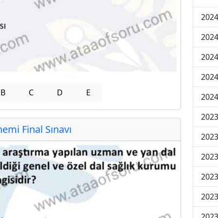
2024
2024
2024
2024
B
C
D
E
2024
202
mi Final Sınavı
202
202
2023
2023
2023