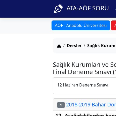
ATA-AÖF SORU
AÖF - Anadolu Üniversitesi
Anasayfa
Dersler
Sağlık Kuruml
Sağlık Kurumları ve S
Final Deneme Sınavı (
12 Haziran Deneme Sınavı
2018-2019 Bahar Döne
1