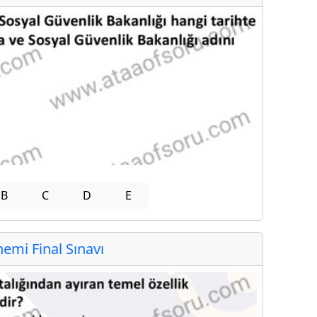
B
C
D
E
mi Final Sınavı