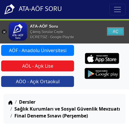
ATA-AÖF SORU
ATA-AÖF Soru
AÇ
Çıkmış Sorular Cepte
ÜCRETSİZ - Google Play'de
AÖF - Anadolu Üniversitesi
AÖL - Açık Lise
AÖO - Açık Ortaokul
Anasayfa
Dersler
Sağlık Kurumları ve Sosyal Güvenlik Mevzuatı
Final Deneme Sınavı (Perşembe)