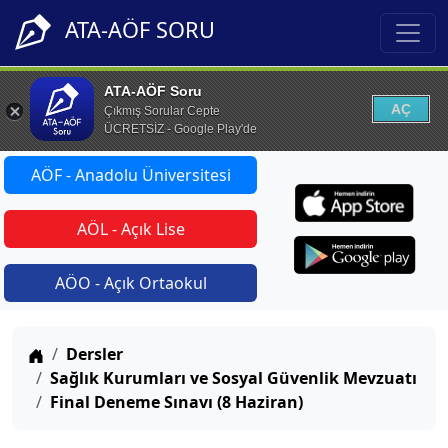
ATA-AÖF SORU
ATA-AÖF Soru
AÇ
Çıkmış Sorular Cepte
ÜCRETSİZ - Google Play'de
AÖF - Anadolu Üniversitesi
AÖL - Açık Lise
AÖO - Açık Ortaokul
Anasayfa
Dersler
Sağlık Kurumları ve Sosyal Güvenlik Mevzuatı
Final Deneme Sınavı (8 Haziran)