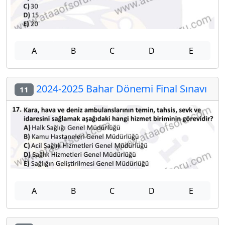
A
B
C
D
E
2024-2025 Bahar Dönemi Final Sınavı
11
A
B
C
D
E