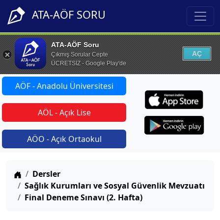
ATA-AÖF SORU
ATA-AÖF Soru
AÇ
Çıkmış Sorular Cepte
ÜCRETSİZ - Google Play'de
AÖF - Anadolu Üniversitesi
AÖL - Açık Lise
AÖO - Açık Ortaokul
Anasayfa
Dersler
Sağlık Kurumları ve Sosyal Güvenlik Mevzuatı
Final Deneme Sınavı (2. Hafta)