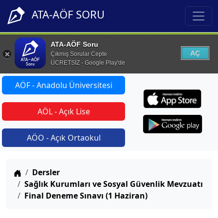
ATA-AÖF SORU
ATA-AÖF Soru
AÇ
Çıkmış Sorular Cepte
ÜCRETSİZ - Google Play'de
AÖF - Anadolu Üniversitesi
AÖL - Açık Lise
AÖO - Açık Ortaokul
Anasayfa
Dersler
Sağlık Kurumları ve Sosyal Güvenlik Mevzuatı
Final Deneme Sınavı (1 Haziran)