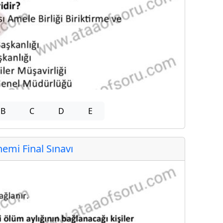
B
C
D
E
mi Final Sınavı