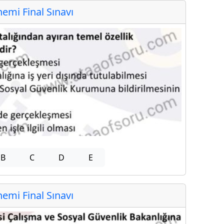
mi Final Sınavı
B
C
D
E
mi Final Sınavı