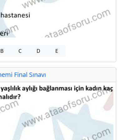
B
C
D
E
mi Final Sınavı