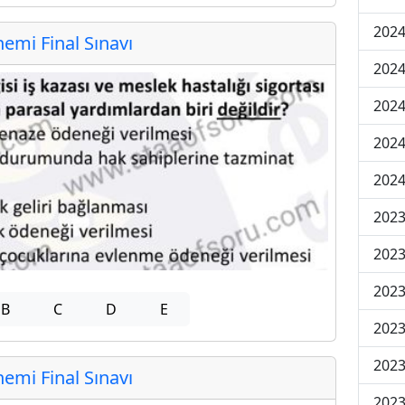
2024
mi Final Sınavı
2024
2024
2024
2024
202
202
202
B
C
D
E
2023
2023
mi Final Sınavı
2023