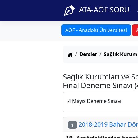
ATA-AÖF SORU
AÖF - Anadolu Üniversitesi
Anasayfa
Dersler
Sağlık Kuruml
Sağlık Kurumları ve S
Final Deneme Sınavı (
4 Mayıs Deneme Sınavı
2018-2019 Bahar Döne
1