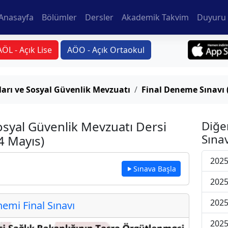
Anasayfa
Bölümler
Dersler
Akademik Takvim
Duyuru 
AÖL - Açık Lise
AÖO - Açık Ortaokul
arı ve Sosyal Güvenlik Mevzuatı
Final Deneme Sınavı 
osyal Güvenlik Mevzuatı Dersi
Diğe
Sınav
4 Mayıs)
2025
Sınava Başla
2025
2025
mi Final Sınavı
2025