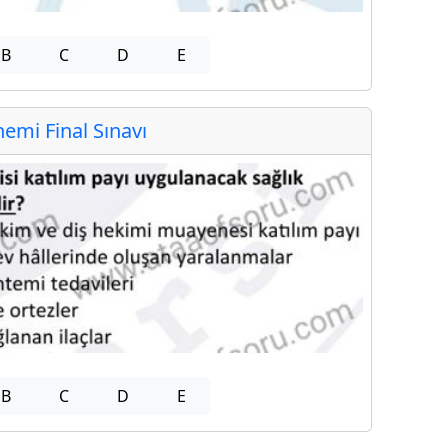
B
C
D
E
mi Final Sınavı
B
C
D
E