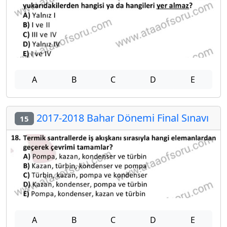
A
B
C
D
E
2017-2018 Bahar Dönemi Final Sınavı
15
A
B
C
D
E