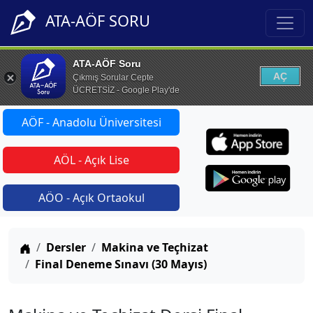
ATA-AÖF SORU
ATA-AÖF Soru
AÇ
Çıkmış Sorular Cepte
ÜCRETSİZ - Google Play'de
AÖF - Anadolu Üniversitesi
AÖL - Açık Lise
AÖO - Açık Ortaokul
Anasayfa
Dersler
Makina ve Teçhizat
Final Deneme Sınavı (30 Mayıs)