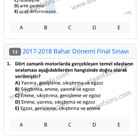
A
B
C
D
E
2017-2018 Bahar Dönemi Final Sınavı
12
A
B
C
D
E