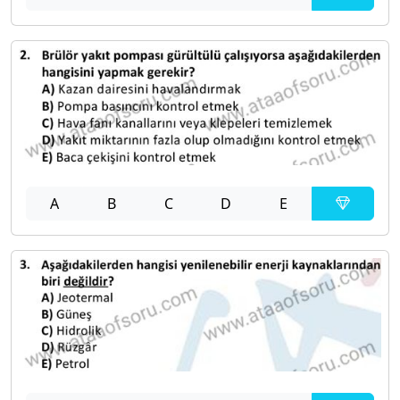
A
B
C
D
E