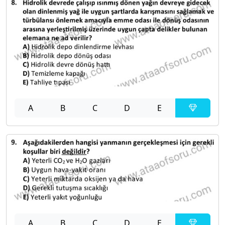
A
B
C
D
E
A
B
C
D
E