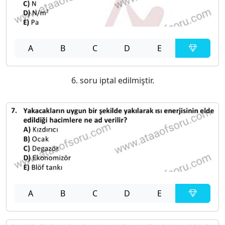
A
B
C
D
E
6. soru iptal edilmiştir.
A
B
C
D
E