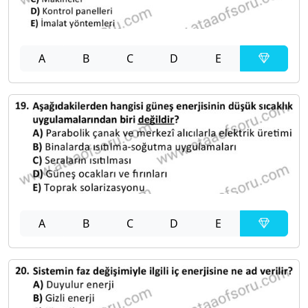
A
B
C
D
E
A
B
C
D
E