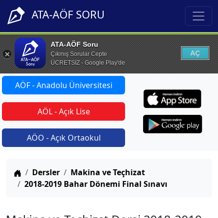
ATA-AÖF SORU
ATA-AÖF Soru
AÇ
Çıkmış Sorular Cepte
ÜCRETSİZ - Google Play'de
AÖF - Anadolu Üniversitesi
AÖL - Açık Lise
AÖO - Açık Ortaokul
Anasayfa
Dersler
Makina ve Teçhizat
2018-2019 Bahar Dönemi Final Sınavı