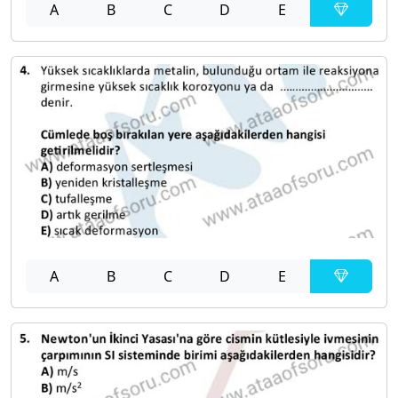
A
B
C
D
E
A
B
C
D
E