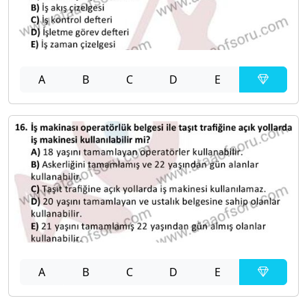
A
B
C
D
E
A
B
C
D
E