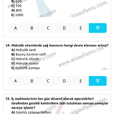
A
B
C
D
E
A
B
C
D
E