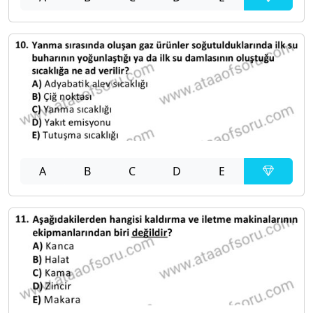
A
B
C
D
E