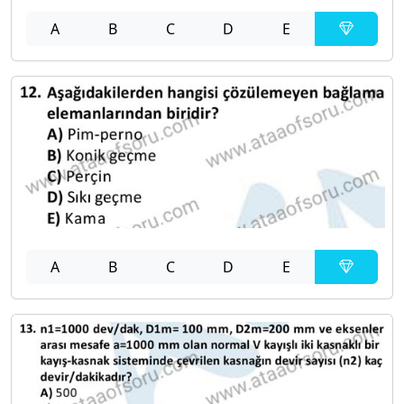
A
B
C
D
E
A
B
C
D
E