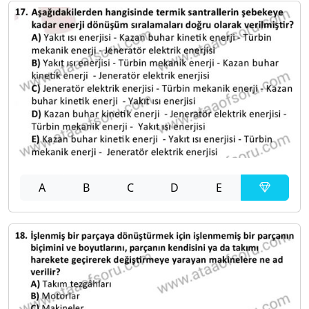
A
B
C
D
E