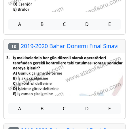
A
B
C
D
E
2019-2020 Bahar Dönemi Final Sınavı
10
A
B
C
D
E