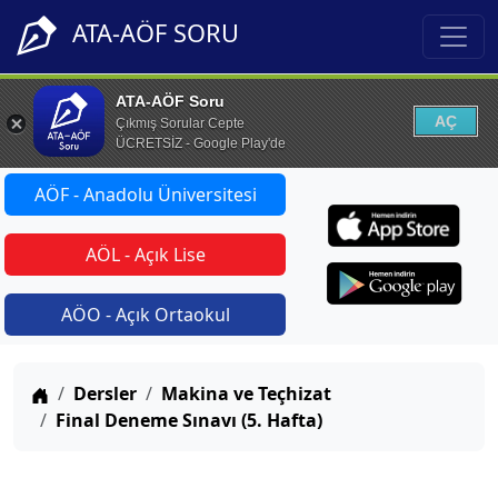
ATA-AÖF SORU
ATA-AÖF Soru
AÇ
Çıkmış Sorular Cepte
ÜCRETSİZ - Google Play'de
AÖF - Anadolu Üniversitesi
AÖL - Açık Lise
AÖO - Açık Ortaokul
Anasayfa
Dersler
Makina ve Teçhizat
Final Deneme Sınavı (5. Hafta)