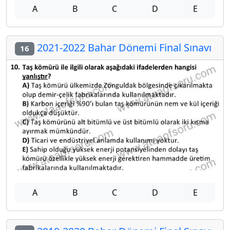
A
B
C
D
E
2021-2022 Bahar Dönemi Final Sınavı
16
A
B
C
D
E