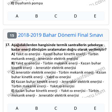
A
B
C
D
E
2018-2019 Bahar Dönemi Final Sınavı
15
A
B
C
D
E