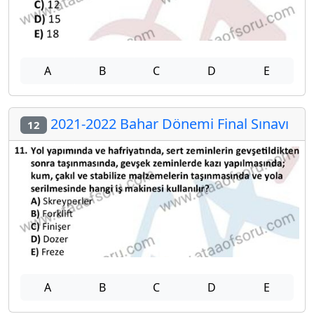
A
B
C
D
E
2021-2022 Bahar Dönemi Final Sınavı
12
A
B
C
D
E