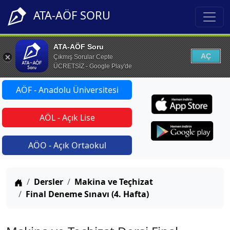
ATA-AÖF SORU
ATA-AÖF Soru
AÇ
Çıkmış Sorular Cepte
ÜCRETSİZ - Google Play'de
AÖF - Anadolu Üniversitesi
AÖL - Açık Lise
AÖO - Açık Ortaokul
Anasayfa
Dersler
Makina ve Teçhizat
Final Deneme Sınavı (4. Hafta)