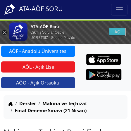
ATA-AÖF SORU
ATA-AÖF Soru
AÇ
Çıkmış Sorular Cepte
ÜCRETSİZ - Google Play'de
AÖF - Anadolu Üniversitesi
AÖL - Açık Lise
AÖO - Açık Ortaokul
Anasayfa
Dersler
Makina ve Teçhizat
Final Deneme Sınavı (21 Nisan)