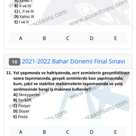
A
B
C
D
E
2021-2022 Bahar Dönemi Final Sınavı
10
A
B
C
D
E