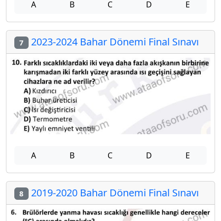
A
B
C
D
E
2023-2024 Bahar Dönemi Final Sınavı
7
A
B
C
D
E
2019-2020 Bahar Dönemi Final Sınavı
8