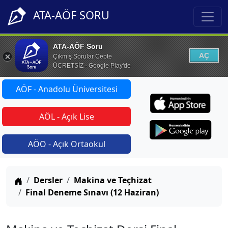
ATA-AÖF SORU
ATA-AÖF Soru
AÇ
Çıkmış Sorular Cepte
ÜCRETSİZ - Google Play'de
AÖF - Anadolu Üniversitesi
AÖL - Açık Lise
AÖO - Açık Ortaokul
Anasayfa
Dersler
Makina ve Teçhizat
Final Deneme Sınavı (12 Haziran)