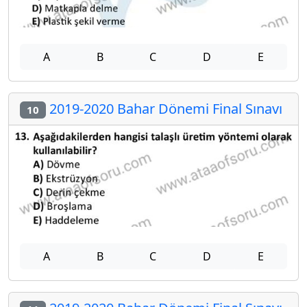
A
B
C
D
E
2019-2020 Bahar Dönemi Final Sınavı
10
A
B
C
D
E