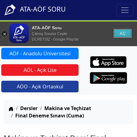
ATA-AÖF SORU
ATA-AÖF Soru
AÇ
Çıkmış Sorular Cepte
ÜCRETSİZ - Google Play'de
AÖF - Anadolu Üniversitesi
AÖL - Açık Lise
AÖO - Açık Ortaokul
Anasayfa
Dersler
Makina ve Teçhizat
Final Deneme Sınavı (Cuma)