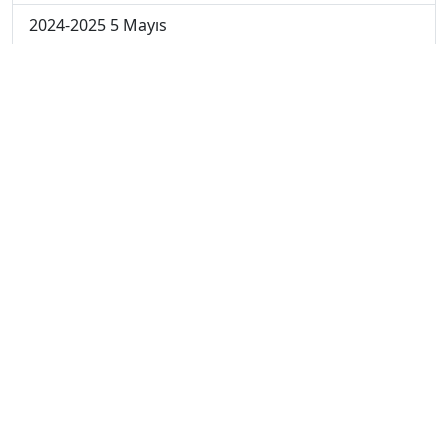
2024-2025 5 Mayıs
2024-2025 28 Nisan
2024-2025 21 Nisan
2024-2025 14 Nisan
2023-2024 Cuma
2023-2024 Perşembe
2023-2024 Çarşamba
2023-2024 Salı
2023-2024 Pazartesi
2023-2024 5. Hafta
2023-2024 4. Hafta