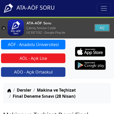
ATA-AÖF SORU
ATA-AÖF Soru
AÇ
Çıkmış Sorular Cepte
ÜCRETSİZ - Google Play'de
AÖF - Anadolu Üniversitesi
AÖL - Açık Lise
AÖO - Açık Ortaokul
Anasayfa
Dersler
Makina ve Teçhizat
Final Deneme Sınavı (28 Nisan)