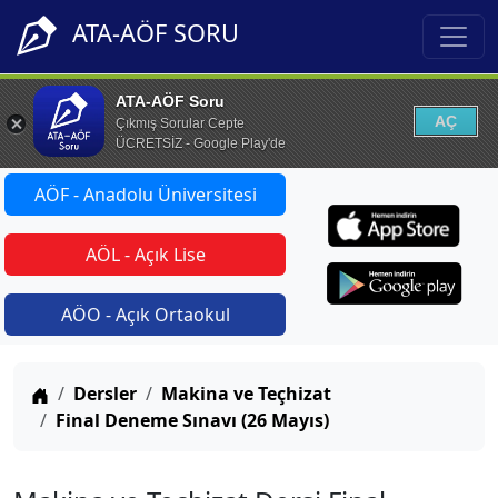
ATA-AÖF SORU
ATA-AÖF Soru
AÇ
Çıkmış Sorular Cepte
ÜCRETSİZ - Google Play'de
AÖF - Anadolu Üniversitesi
AÖL - Açık Lise
AÖO - Açık Ortaokul
Anasayfa
Dersler
Makina ve Teçhizat
Final Deneme Sınavı (26 Mayıs)