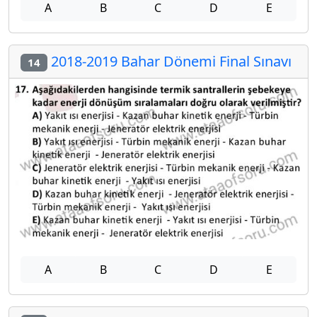
A
B
C
D
E
2018-2019 Bahar Dönemi Final Sınavı
14
A
B
C
D
E