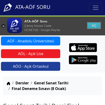
ATA-AÖF SORU
ATA-AÖF Soru
AÇ
Çıkmış Sorular Cepte
ÜCRETSİZ - Google Play'de
AÖF - Anadolu Üniversitesi
AÖL - Açık Lise
AÖO - Açık Ortaokul
Anasayfa
Dersler
Genel Sanat Tarihi
Final Deneme Sınavı (8 Ocak)