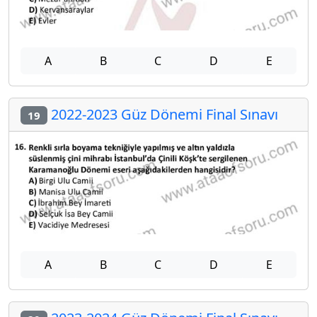
A
B
C
D
E
2022-2023 Güz Dönemi Final Sınavı
19
A
B
C
D
E