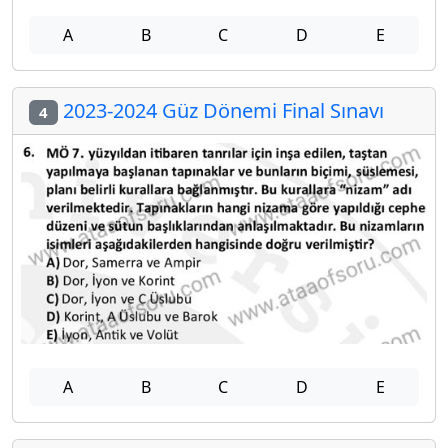
A
B
C
D
E
2023-2024 Güz Dönemi Final Sınavı
4
A
B
C
D
E