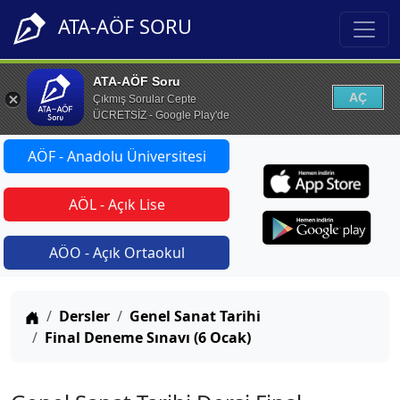
ATA-AÖF SORU
ATA-AÖF Soru
AÇ
Çıkmış Sorular Cepte
ÜCRETSİZ - Google Play'de
AÖF - Anadolu Üniversitesi
AÖL - Açık Lise
AÖO - Açık Ortaokul
Anasayfa
Dersler
Genel Sanat Tarihi
Final Deneme Sınavı (6 Ocak)