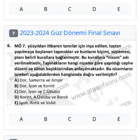
A
B
C
D
E
2023-2024 Güz Dönemi Final Sınavı
7
A
B
C
D
E