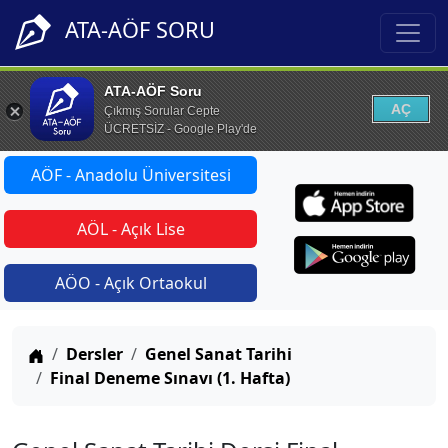
ATA-AÖF SORU
ATA-AÖF Soru
AÇ
Çıkmış Sorular Cepte
ÜCRETSİZ - Google Play'de
AÖF - Anadolu Üniversitesi
AÖL - Açık Lise
AÖO - Açık Ortaokul
Anasayfa
Dersler
Genel Sanat Tarihi
Final Deneme Sınavı (1. Hafta)