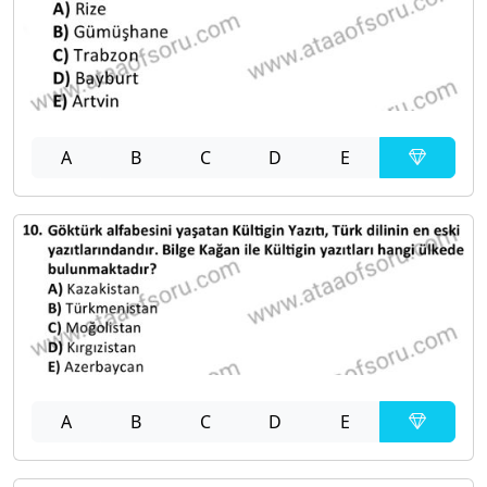
A
B
C
D
E
A
B
C
D
E