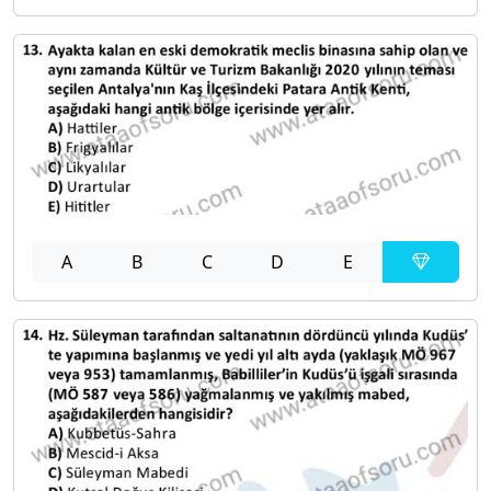
A
B
C
D
E