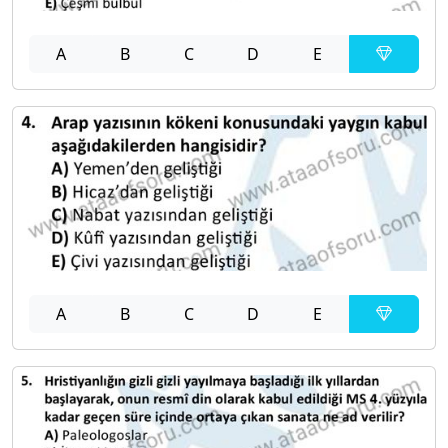
A
B
C
D
E
A
B
C
D
E