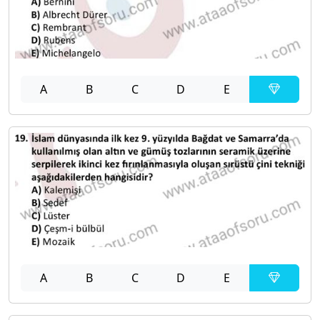
A
B
C
D
E
A
B
C
D
E