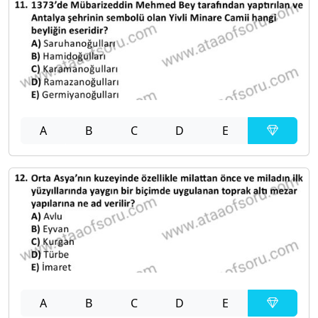
A
B
C
D
E
A
B
C
D
E