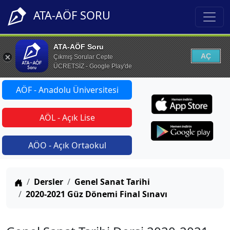
ATA-AÖF SORU
ATA-AÖF Soru
AÇ
Çıkmış Sorular Cepte
ÜCRETSİZ - Google Play'de
AÖF - Anadolu Üniversitesi
AÖL - Açık Lise
AÖO - Açık Ortaokul
Anasayfa
Dersler
Genel Sanat Tarihi
2020-2021 Güz Dönemi Final Sınavı