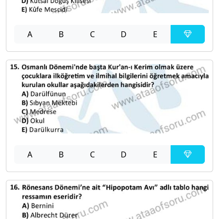
A
B
C
D
E
A
B
C
D
E