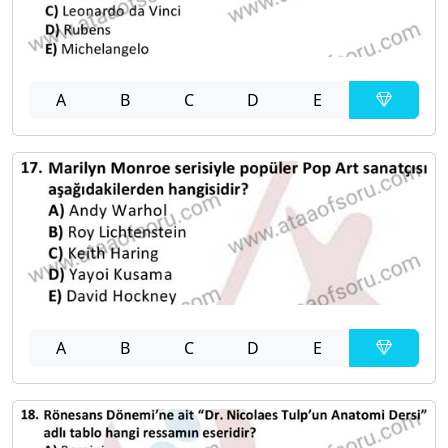
A
B
C
D
E
A
B
C
D
E