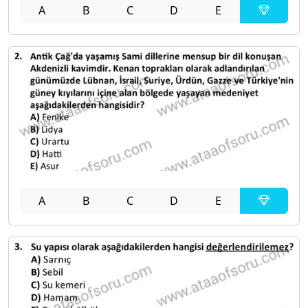
A
B
C
D
E
A
B
C
D
E