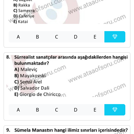
A
B
C
D
E
A
B
C
D
E