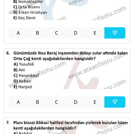
A
B
C
D
E
A
B
C
D
E