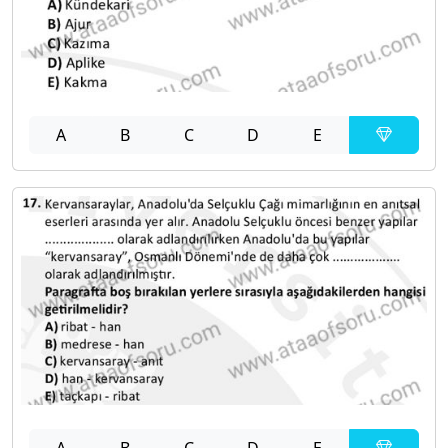
A
B
C
D
E