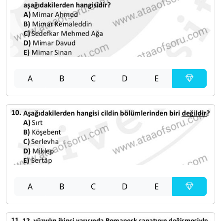
A
B
C
D
E
A
B
C
D
E