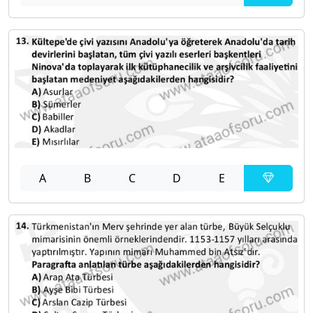
A
B
C
D
E