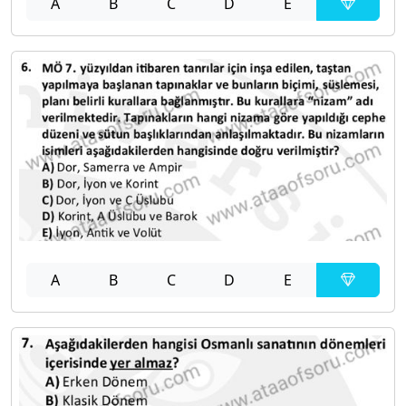
A
B
C
D
E
A
B
C
D
E