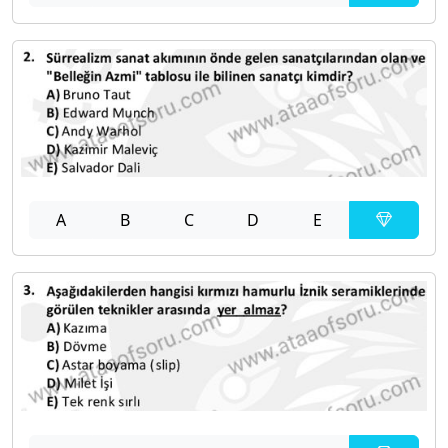
A
B
C
D
E