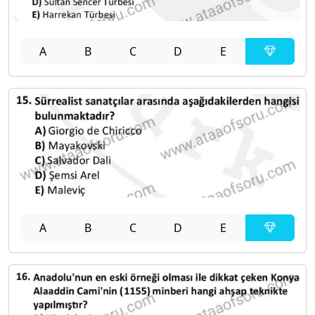
A
B
C
D
E
A
B
C
D
E