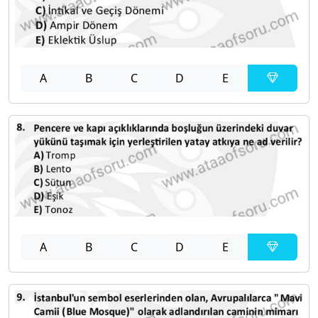
A
B
C
D
E
A
B
C
D
E