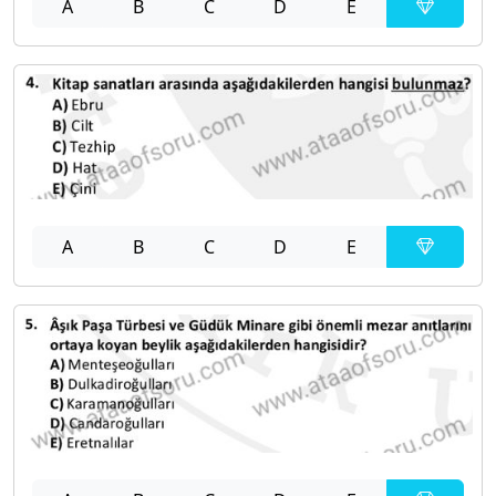
A
B
C
D
E
A
B
C
D
E