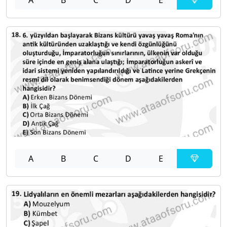
A
B
C
D
E
A
B
C
D
E