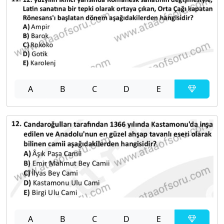
A
B
C
D
E
A
B
C
D
E