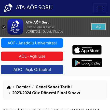
ATA-AÖF SORU
ATA-AÖF Soru
AÇ
Çıkmış Sorular Cepte
ÜCRETSİZ - Google Play'de
AÖF - Anadolu Üniversitesi
AÖL - Açık Lise
AÖO - Açık Ortaokul
Anasayfa
Dersler
Genel Sanat Tarihi
2023-2024 Güz Dönemi Final Sınavı