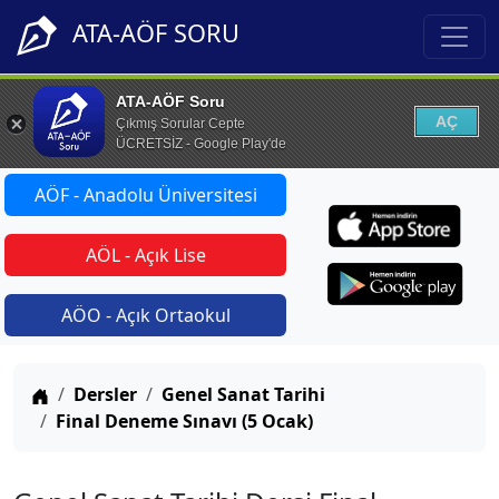
ATA-AÖF SORU
ATA-AÖF Soru
AÇ
Çıkmış Sorular Cepte
ÜCRETSİZ - Google Play'de
AÖF - Anadolu Üniversitesi
AÖL - Açık Lise
AÖO - Açık Ortaokul
Anasayfa
Dersler
Genel Sanat Tarihi
Final Deneme Sınavı (5 Ocak)