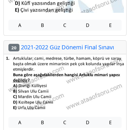
A
B
C
D
E
2021-2022 Güz Dönemi Final Sınavı
20
A
B
C
D
E