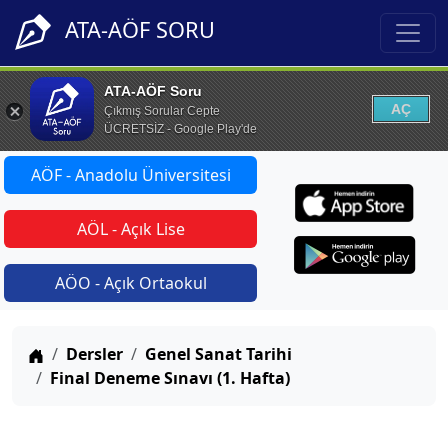
ATA-AÖF SORU
ATA-AÖF Soru
AÇ
Çıkmış Sorular Cepte
ÜCRETSİZ - Google Play'de
AÖF - Anadolu Üniversitesi
AÖL - Açık Lise
AÖO - Açık Ortaokul
Anasayfa
Dersler
Genel Sanat Tarihi
Final Deneme Sınavı (1. Hafta)