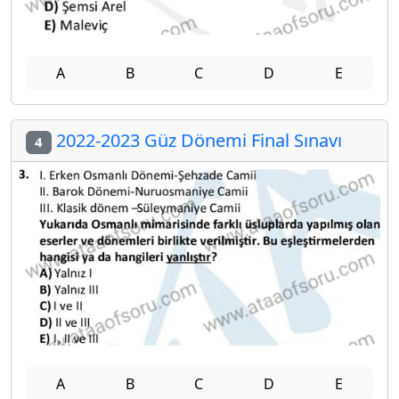
A
B
C
D
E
2022-2023 Güz Dönemi Final Sınavı
4
A
B
C
D
E