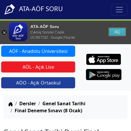
ATA-AÖF SORU
ATA-AÖF Soru
AÇ
Çıkmış Sorular Cepte
ÜCRETSİZ - Google Play'de
AÖF - Anadolu Üniversitesi
AÖL - Açık Lise
AÖO - Açık Ortaokul
Anasayfa
Dersler
Genel Sanat Tarihi
Final Deneme Sınavı (8 Ocak)