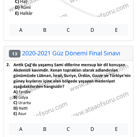
A
B
C
D
E
2020-2021 Güz Dönemi Final Sınavı
13
A
B
C
D
E