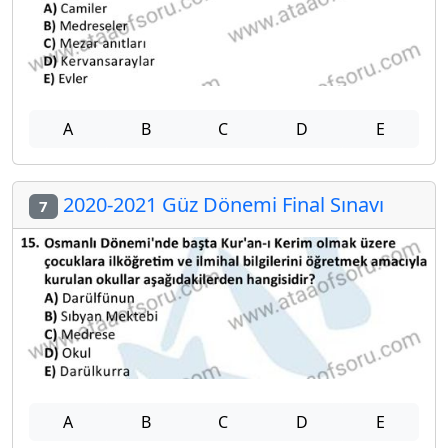
A
B
C
D
E
2020-2021 Güz Dönemi Final Sınavı
7
A
B
C
D
E