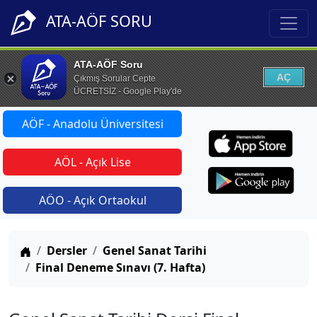
ATA-AÖF SORU
ATA-AÖF Soru
AÇ
Çıkmış Sorular Cepte
ÜCRETSİZ - Google Play'de
AÖF - Anadolu Üniversitesi
AÖL - Açık Lise
AÖO - Açık Ortaokul
Anasayfa
Dersler
Genel Sanat Tarihi
Final Deneme Sınavı (7. Hafta)