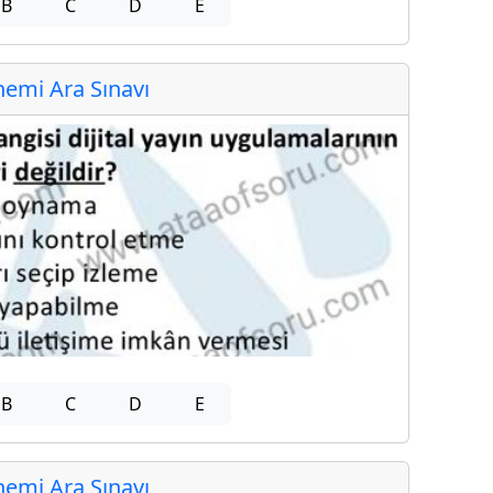
B
C
D
E
emi Ara Sınavı
B
C
D
E
emi Ara Sınavı