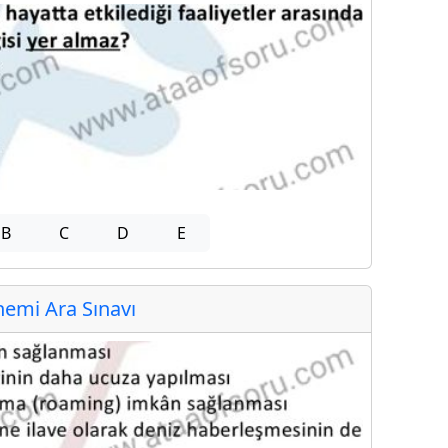
B
C
D
E
emi Ara Sınavı