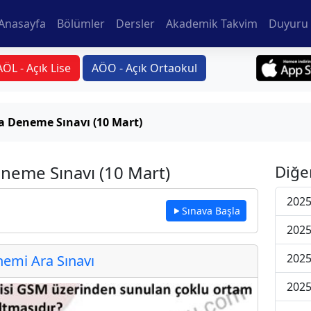
Anasayfa
Bölümler
Dersler
Akademik Takvim
Duyuru 
AÖL - Açık Lise
AÖO - Açık Ortaokul
a Deneme Sınavı (10 Mart)
eneme Sınavı (10 Mart)
Diğe
2025
Sınava Başla
2025
2025
emi Ara Sınavı
2025