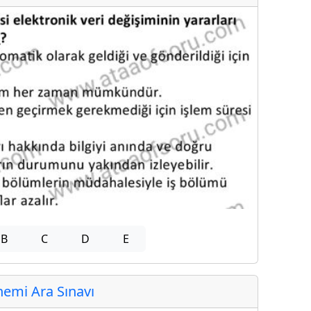
B
C
D
E
emi Ara Sınavı