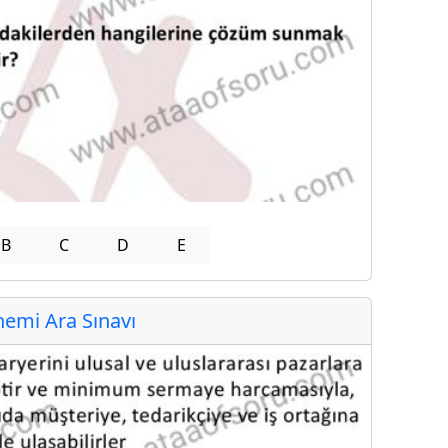
B
C
D
E
emi Ara Sınavı