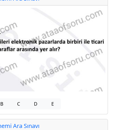
B
C
D
E
emi Ara Sınavı