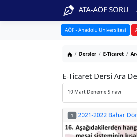
ATA-AÖF SORU
AÖF - Anadolu Üniversitesi
Anasayfa
Dersler
E-Ticaret
Ar
E-Ticaret Dersi Ara D
10 Mart Deneme Sınavı
2021-2022 Bahar Dön
1