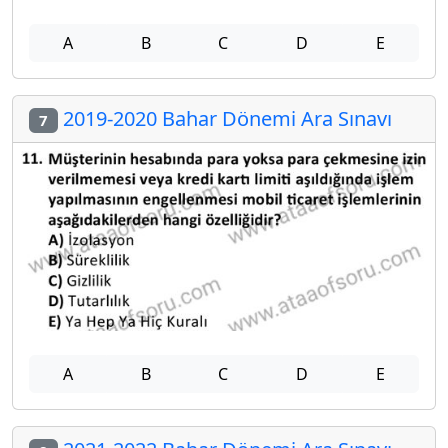
A
B
C
D
E
2019-2020 Bahar Dönemi Ara Sınavı
7
A
B
C
D
E