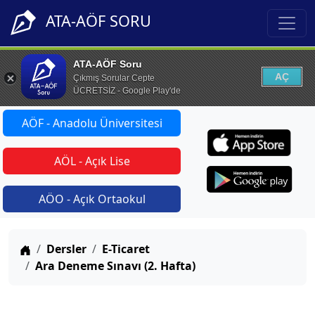
ATA-AÖF SORU
ATA-AÖF Soru
AÇ
Çıkmış Sorular Cepte
ÜCRETSİZ - Google Play'de
AÖF - Anadolu Üniversitesi
AÖL - Açık Lise
AÖO - Açık Ortaokul
Anasayfa
Dersler
E-Ticaret
Ara Deneme Sınavı (2. Hafta)