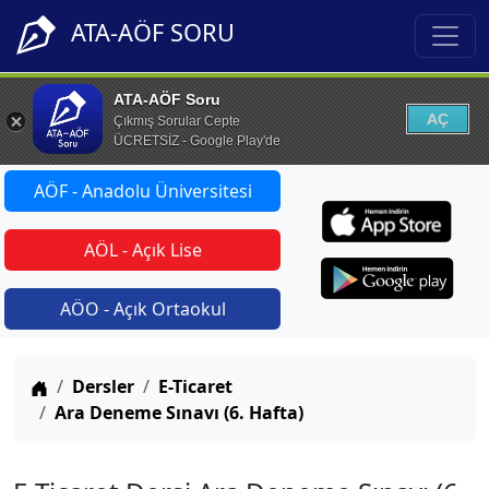
ATA-AÖF SORU
ATA-AÖF Soru
AÇ
Çıkmış Sorular Cepte
ÜCRETSİZ - Google Play'de
AÖF - Anadolu Üniversitesi
AÖL - Açık Lise
AÖO - Açık Ortaokul
Anasayfa
Dersler
E-Ticaret
Ara Deneme Sınavı (6. Hafta)