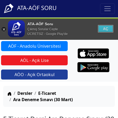
ATA-AÖF SORU
ATA-AÖF Soru
AÇ
Çıkmış Sorular Cepte
ÜCRETSİZ - Google Play'de
AÖF - Anadolu Üniversitesi
AÖL - Açık Lise
AÖO - Açık Ortaokul
Anasayfa
Dersler
E-Ticaret
Ara Deneme Sınavı (30 Mart)