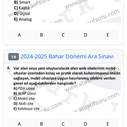
A
B
C
D
E
2024-2025 Bahar Dönemi Ara Sınavı
19
A
B
C
D
E